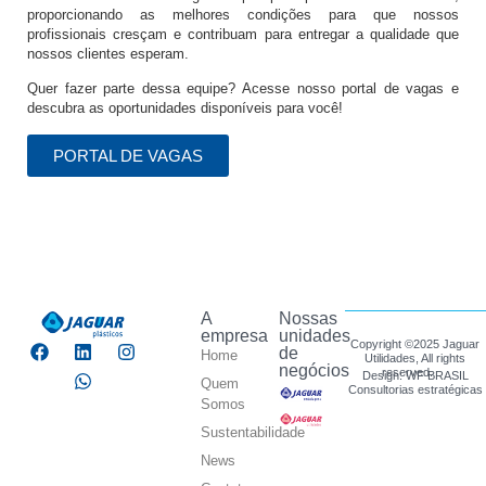
proporcionando as melhores condições para que nossos
profissionais cresçam e contribuam para entregar a qualidade que
nossos clientes esperam.
Quer fazer parte dessa equipe? Acesse nosso portal de vagas e
descubra as oportunidades disponíveis para você!
PORTAL DE VAGAS
A
Nossas
empresa
unidades
Copyright ©2025 Jaguar
de
Home
Utilidades, All rights
negócios
reserved.
Design: WF BRASIL
Quem
Consultorias estratégicas
Somos
Sustentabilidade
News