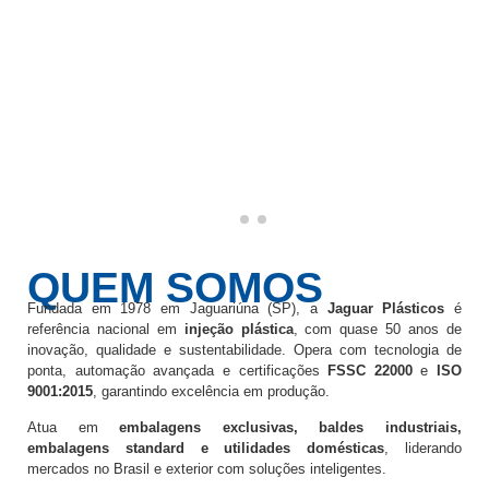
QUEM SOMOS
Fundada em 1978 em Jaguariúna (SP), a
Jaguar Plásticos
é
referência nacional em
injeção plástica
, com quase 50 anos de
inovação, qualidade e sustentabilidade. Opera com tecnologia de
ponta, automação avançada e certificações
FSSC 22000
e
ISO
9001:2015
, garantindo excelência em produção.
Atua em
embalagens exclusivas, baldes industriais,
embalagens standard e utilidades domésticas
, liderando
mercados no Brasil e exterior com soluções inteligentes.