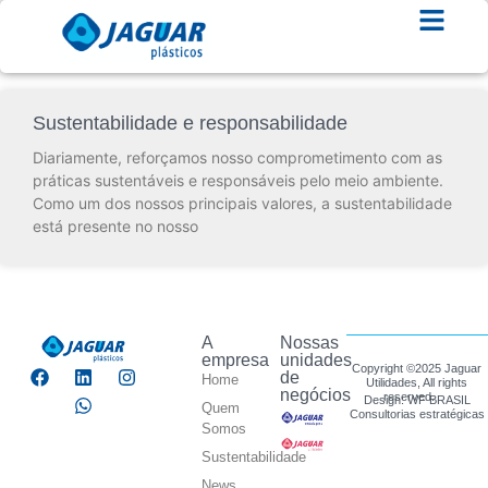
Sustentabilidade e responsabilidade
Diariamente, reforçamos nosso comprometimento com as
práticas sustentáveis e responsáveis pelo meio ambiente.
Como um dos nossos principais valores, a sustentabilidade
está presente no nosso
A
Nossas
empresa
unidades
Copyright ©2025 Jaguar
de
Home
Utilidades, All rights
negócios
reserved.
Design: WF BRASIL
Quem
Consultorias estratégicas
Somos
Sustentabilidade
News