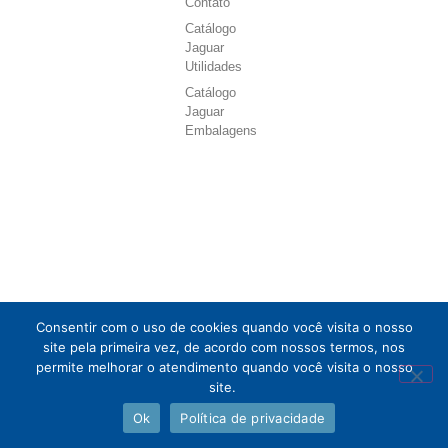
Contato
Catálogo
Jaguar
Utilidades
Catálogo
Jaguar
Embalagens
Consentir com o uso de cookies quando você visita o nosso
site pela primeira vez, de acordo com nossos termos, nos
permite melhorar o atendimento quando você visita o nosso
site.
Ok
Política de privacidade