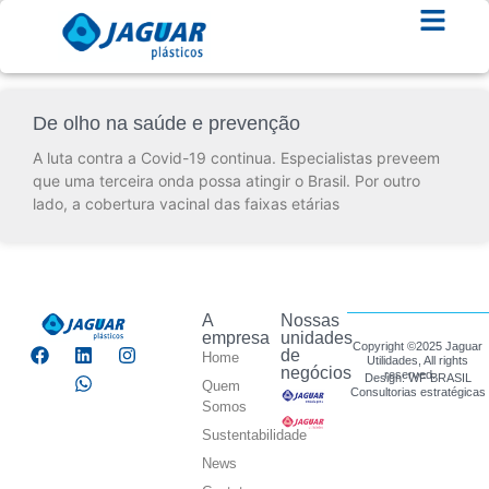
De olho na saúde e prevenção
A luta contra a Covid-19 continua. Especialistas preveem
que uma terceira onda possa atingir o Brasil. Por outro
lado, a cobertura vacinal das faixas etárias
A
Nossas
empresa
unidades
Copyright ©2025 Jaguar
de
Home
Utilidades, All rights
negócios
reserved.
Design: WF BRASIL
Quem
Consultorias estratégicas
Somos
Sustentabilidade
News