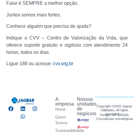
Falar é SEMPRE a melhor opção.
Juntos somos mais fortes.
Conhece alguém que precisa de ajuda?
Indique o CVV – Centro de Valorização da Vida, que
oferece suporte gratuito e sigiloso com atendimento 24
horas, todos os dias.
Ligue 188 ou acesse:
cvv.org.br
A
Nossas
empresa
unidades
Copyright ©2025 Jaguar
de
Home
Utilidades, All rights
negócios
reserved.
Design: WF BRASIL
Quem
Consultorias estratégicas
Somos
Sustentabilidade