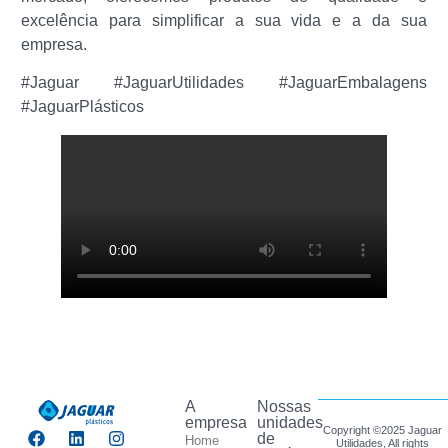
excelência para simplificar a sua vida e a da sua
empresa.
#Jaguar #JaguarUtilidades #JaguarEmbalagens
#JaguarPlásticos
A
Nossas
empresa
unidades
Copyright ©2025 Jaguar
de
Home
Utilidades, All rights