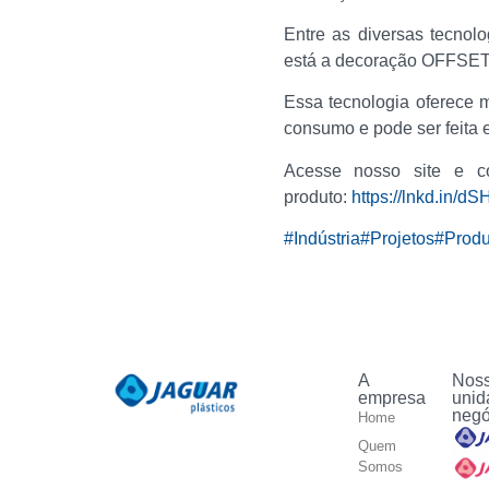
Entre as diversas tecnolo
está a decoração OFFSET
Essa tecnologia oferece 
consumo e pode ser feita e
Acesse nosso site e co
produto:
https://lnkd.in/d
#Indústria
#Projetos
#Produ
A
Nos
empresa
unid
negó
Home
Quem
Somos