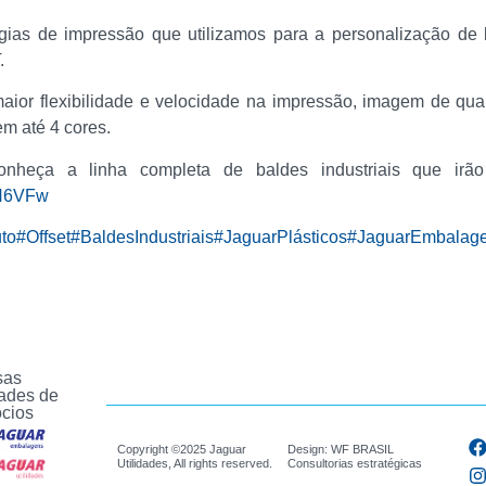
gias de impressão que utilizamos para a personalização de b
.
maior flexibilidade e velocidade na impressão, imagem de qu
m até 4 cores.
nheça a linha completa de baldes industriais que irão
SH6VFw
to
#Offset
#BaldesIndustriais
#JaguarPlásticos
#JaguarEmbalag
sas
ades de
cios
Copyright ©2025 Jaguar
Design: WF BRASIL
Utilidades, All rights reserved.
Consultorias estratégicas