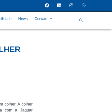
ilidade
News
Contato
LHER
 colher! A colher
ia com a Jaguar