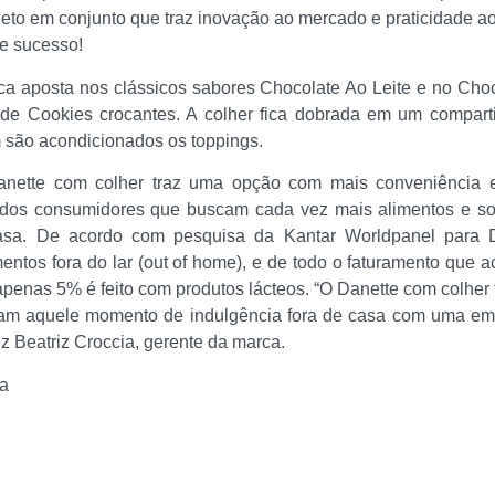
eto em conjunto que traz inovação ao mercado e praticidade 
e sucesso!
ca aposta nos clássicos sabores Chocolate Ao Leite e no Cho
 de Cookies crocantes. A colher fica dobrada em um compar
são acondicionados os toppings.
ette com colher traz uma opção com mais conveniência e 
 dos consumidores que buscam cada vez mais alimentos e s
asa. De acordo com pesquisa da Kantar Worldpanel para
ntos fora do lar (out of home), e de todo o faturamento que ac
enas 5% é feito com produtos lácteos. “O Danette com colher 
cam aquele momento de indulgência fora de casa com uma em
z Beatriz Croccia, gerente da marca.
a