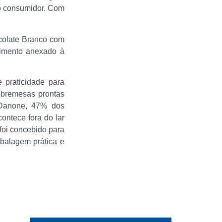
ao consumidor. Com
colate Branco com
timento anexado à
praticidade para
obremesas prontas
 Danone, 47% dos
ontece fora do lar
foi concebido para
balagem prática e