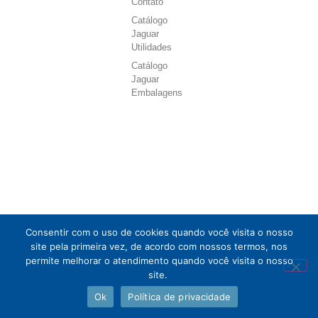
Contato
Catálogo
Jaguar
Utilidades
Catálogo
Jaguar
Embalagens
Consentir com o uso de cookies quando você visita o nosso
site pela primeira vez, de acordo com nossos termos, nos
permite melhorar o atendimento quando você visita o nosso
site.
Ok
Política de privacidade