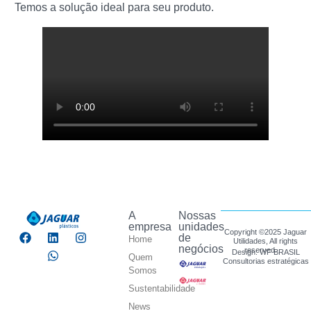
Temos a solução ideal para seu produto.
A
Nossas
empresa
unidades
Copyright ©2025 Jaguar
de
Home
Utilidades, All rights
negócios
reserved.
Design: WF BRASIL
Quem
Consultorias estratégicas
Somos
Sustentabilidade
News