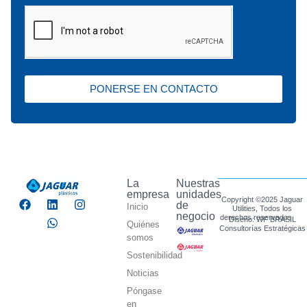
PONERSE EN CONTACTO
La
Nuestras
empresa
unidades
Copyright ©2025 Jaguar
de
Inicio
Utilities, Todos los
negocio
derechos reservados.
Diseño: WF BRASIL
Quiénes
Consultorías Estratégicas
somos
Sostenibilidad
Noticias
Póngase
en