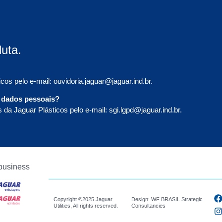
uta.
cos pelo e-mail:
ouvidoria.jaguar@jaguar.ind.br
.
a dados pessoais?
da Jaguar Plásticos pelo e-mail:
sgi.lgpd@jaguar.ind.br
.
business
s
Copyright ©2025 Jaguar
Design: WF BRASIL Strategic
Utilities, All rights reserved.
Consultancies