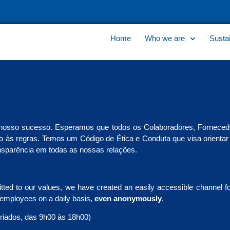
Home
Who we are
Sustai
nosso sucesso. Esperamos que todos os Colaboradores, Forneced
eito às regras. Temos um Código de Ética e Conduta que visa orien
ansparência em todas as nossas relações.
ed to our values, we have created an easily accessible channel for 
 employees on a daily basis,
even anonymously
.
eriados, das 9h00 às 18h00)